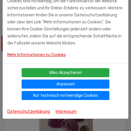
Cookies sind notwendig, um die Funktionalität der Website
Carl-Benz-Str. 10 - 14
sicherzustellen und Ihr Online-Erlebnis zu verbessern. Weitere
77731 Willstätt
Informationen finden Sie in unserer Datenschutzerklärung
oder über den Link "Mehr Informationen zu Cookies". Sie
können Ihre Cookie-Einstellungen jederzeit ändern oder
widerrufen, indem Sie auf die entsprechende Schaltfläche in
der Fußzeile unserer Website klicken.
ÄHNLICHE PRODUKTE
Mehr Informationen zu Cookies
Alles Akzeptieren
Anpassen
Nur technisch notwendige Cookies
Datenschutzerklärung
Impressum