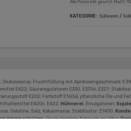
Alle Preise inkl. gesetzl. MwSt 7%
KATEGORIE:
/
Süßwaren
Süß
r, Glukosesirup, Fruchtfüllung mit Aprikosengeschmack 9,3%
ittel E422; Säureregulatoren E330, E331iii, E327; Stabilisat
erungsstoff E202; Farbstoff E160a), pflanzliche Öle und Fe
hthaltemittel E420ii, E422,
Hühnerei
, Emulgatoren:
Sojal
ukose, Gelatine, Salz, Kakaomasse, Stabilisator: E1400,
Konde
 vor Wärme schützen.
Brenn
Durchschnittliche Nährwerte pro 100 g:
lenhydrate — 60,0 g davon Zucker — 37,6 g Eiweiß — 4,5 g S