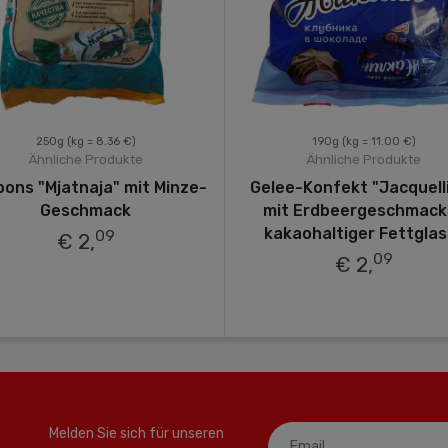
250g
(kg = 8.36 €)
190g
(kg = 11.00 €)
Ähnliche Produkte
Ähnliche Produkte
ons "Mjatnaja" mit Minze-
Gelee-Konfekt "Jacquell
Geschmack
mit Erdbeergeschmack 
kakaohaltiger Fettglas
09
€ 2,
09
€ 2,
Melden Sie sich für unseren