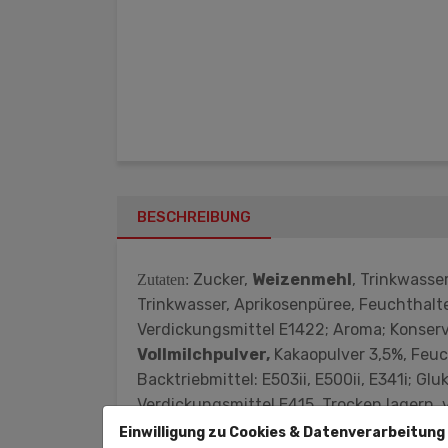
BESCHREIBUNG
Zucker,
Weizenmehl
, Trinkwasse
Zutaten:
Trinkwasser, Aprikosenpüree, Feuchthaltem
Verdickungsmittel E1422; Aroma; Konservi
Vollmilchpulver,
Kakaopulver 3,5%, Feuc
Backtriebmittel: E503ii, E500ii, E341i; Gl
Verdickungsmittel E415. Trocken lagern,
davon gesättigte Fettsäuren — 10,9 g Koh
Einwilligung zu Cookies & Datenverarbeitung