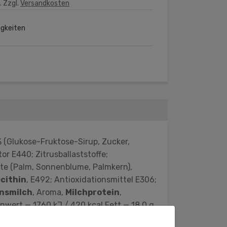
. Zzgl.
Versandkosten
igkeiten
 (Glukose-Fruktose-Sirup, Zucker,
or E440; Zitrusballaststoffe;
tte (Palm, Sonnenblume, Palmkern),
ecithin
, E492; Antioxidationsmittel E306;
nsmilch
, Aroma,
Milchprotein
,
wert — 1760 kJ / 420 kcal Fett — 18,0 g
alz — 0,68 g Hergestellt in Russland