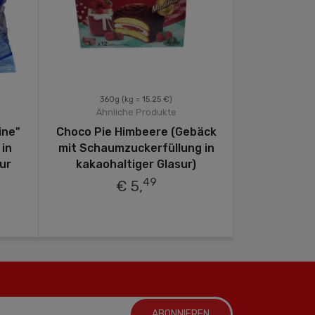
360g
(kg = 15.25 €)
250
Ähnliche Produkte
Ähnli
ine"
Choco Pie Himbeere (Gebäck
Lutsc
in
mit Schaumzuckerfüllung in
Berberi
ur
kakaohaltiger Glasur)
"B
49
€ 5,
ABONNIEREN