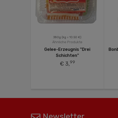
.25 €)
380g
(kg = 10.50 €)
odukte
Ähnliche Produkte
chwarze
Gelee-Erzeugnis "Drei
Bonb
Gebäck mit
Schichten"
üllung in
99
€ 3,
 Glasur)
9
Newsletter