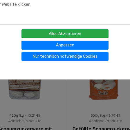
 Website klicken.
Alles Akzeptieren
Anpassen
Nur technisch notwendige Cookies
420g
(kg = 10.21 €)
300g
(kg = 8.97 €)
Ähnliche Produkte
Ähnliche Produkte
Schaumzuckerware mit
Gefüllte Schaumzucker