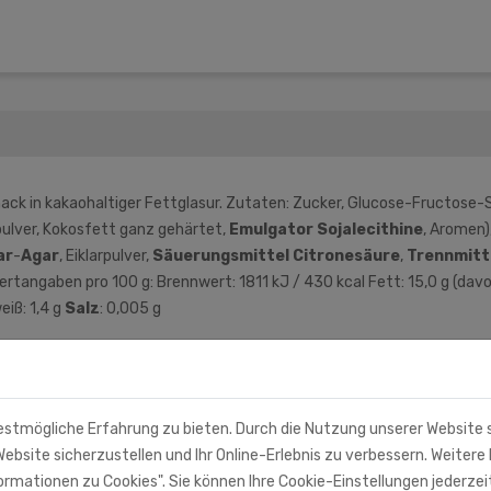
 in kakaohaltiger Fettglasur. Zutaten: Zucker, Glucose-Fructose-Sir
ulver, Kokosfett ganz gehärtet,
Emulgator
Sojalecithine
, Aromen)
ar
-
Agar
, Eiklarpulver,
Säuerungsmittel
Citronesäure
,
Trennmitt
rtangaben pro 100 g: Brennwert: 1811 kJ / 430 kcal Fett: 15,0 g (dav
eiß: 1,4 g
Salz
: 0,005 g
estmögliche Erfahrung zu bieten. Durch die Nutzung unserer Website
ebsite sicherzustellen und Ihr Online-Erlebnis zu verbessern. Weitere 
rmationen zu Cookies". Sie können Ihre Cookie-Einstellungen jederzei