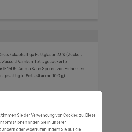
up, kakaohaltige Fettglasur 23 % (Zucker,
, Wasser, Palmkernfett, gezuckerte
el
E1505, Aroma Kann Spuren von Erdnüssen
on gesättigte
Fettsäuren
: 10,0 g)
 stimmen Sie der Verwendung von Cookies zu. Diese
Informationen finden Sie in unserer
t ändern oder widerrufen, indem Sie auf die