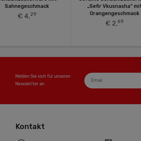
Sahnegeschmack
„Sefir Vkusnasha“ mi
Orangengeschmack
29
€ 4,
69
€ 2,
Melden Sie sich für unseren
Newsletter an
Kontakt