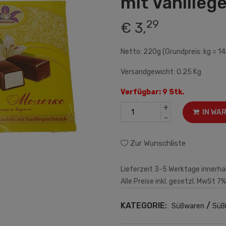
mit Vanille
29
€ 3,
Netto: 220g (Grundpreis: kg = 14
Versandgewicht: 0.25 Kg
Verfügbar: 9 Stk.
+
IN WA
-
Zur Wunschliste
Lieferzeit 3-5 Werktage innerha
Alle Preise inkl. gesetzl. MwSt 7%
KATEGORIE:
/
Süßwaren
Süß