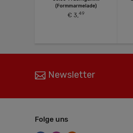
nüssen und
(Formmarmelade)
Geschmack
49
€ 3,
0
Newsletter
Folge uns