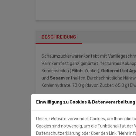
BESCHREIBUNG
Schaumzuckerwarenkonfekt mit Vanillegeschmack
Palmkernfett ganz gehärtet, fettarmes Kakaop
Kondensmilch (
Milch
, Zucker),
Geliermittel
Ag
und
Sesam
enthalten. Durchschnittliche Nährwe
Kohlenhydrate: 73,0 g (davon Zucker: 65,0 g) Eiw
Einwilligung zu Cookies & Datenverarbeitung
Monolith Süd GmbH (Importeur)
Ohmstr. 7
Unsere Website verwendet Cookies, um Ihnen die b
71083 Herrenberg
Cookies sind notwendig, um die Funktionalität der W
Datenschutzerklärung oder über den Link "Mehr Info