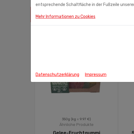
entsprechende Schaltfläche in der Fußzeile unserer
ÄHNLICHE PRODUKTE
Mehr Informationen zu Cookies
Datenschutzerklärung
Impressum
.00 €)
350g
(kg = 9.97 €)
odukte
Ähnliche Produkte
chiki Rot
Gelee-Fruchtgummi