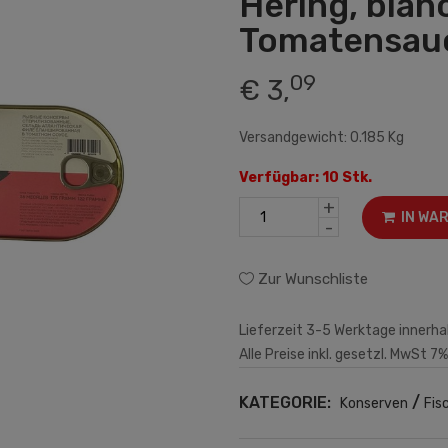
Hering, blanc
Tomatensau
09
€ 3,
Versandgewicht: 0.185 Kg
Verfügbar: 10 Stk.
+
IN WA
-
Zur Wunschliste
Lieferzeit 3-5 Werktage innerha
Alle Preise inkl. gesetzl. MwSt 7%
KATEGORIE:
/
Konserven
Fis