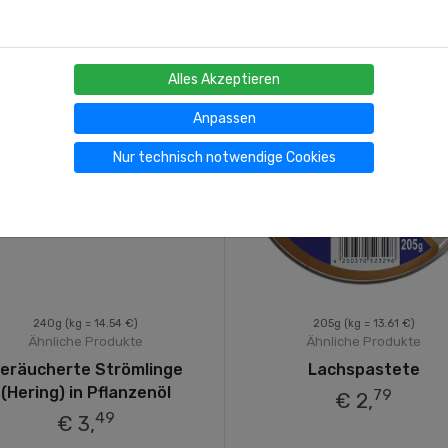
Alles Akzeptieren
Anpassen
Nur technisch notwendige Cookies
240g
(kg = 14.54 €)
205g
(kg = 13.61 €)
Ähnliche Produkte
Ähnliche Produkte
eräucherte Strömlinge
Lachspastete
(Hering) in Pflanzenöl
79
€ 2,
49
€ 3,