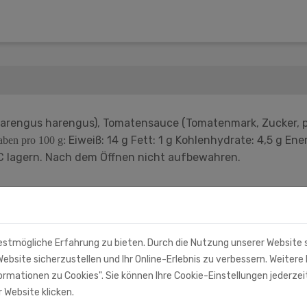
harengus harengus), Tomatensauce (Tomatenmark, Zucker, pfl
Eiweiß: 14 g Fett: 1 g Kohlenhydrate: 4,5 g Ene
ben pro 100 g:
C lagern. Nach dem Öffnen nicht aufbewahren.
estmögliche Erfahrung zu bieten. Durch die Nutzung unserer Website
ebsite sicherzustellen und Ihr Online-Erlebnis zu verbessern. Weitere 
rmationen zu Cookies". Sie können Ihre Cookie-Einstellungen jederzei
 Website klicken.