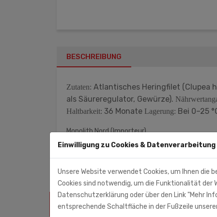
BESCHREIBUNG
Atlantisches Heringfilet (Clupea 
Zutaten:
als Säureregulator, Gewürze).
Nährwertanga
36 Monate
Bei 0–25 °
Haltbarkeit:
Lagerung:
Monolith Nord (Importeur)
Am Hatzberg 3
Einwilligung zu Cookies & Datenverarbeitung
21224 Rosengarten
Unsere Website verwendet Cookies, um Ihnen die b
Cookies sind notwendig, um die Funktionalität der W
Datenschutzerklärung oder über den Link "Mehr Info
ÄHNLICHE PRODUKTE
entsprechende Schaltfläche in der Fußzeile unserer