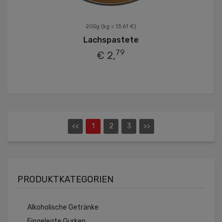
205g
(kg = 13.61 €)
Lachspastete
79
€ 2,
<<
1
2
3
>>
PRODUKTKATEGORIEN
Alkoholische Getränke
Eingelegte Gurken