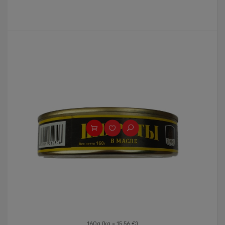
160g
(kg = 15.56 €)