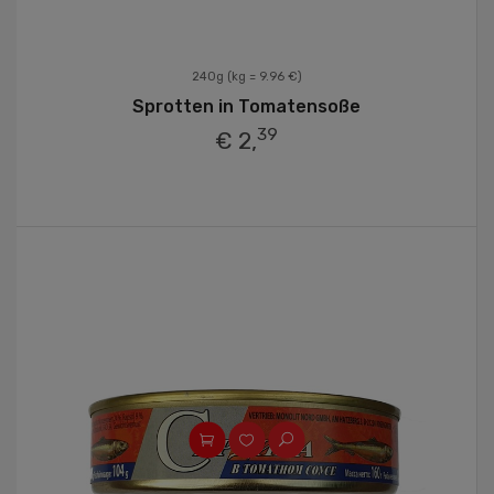
240g
(kg = 9.96 €)
Sprotten in Tomatensoße
39
€ 2,