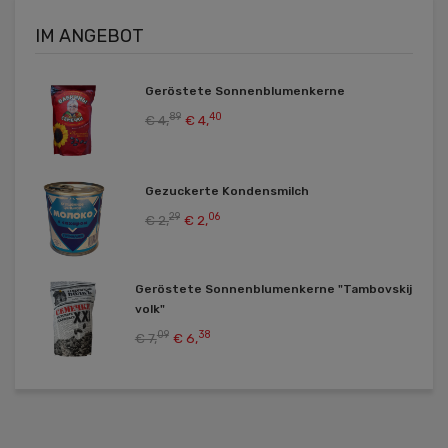
IM ANGEBOT
Geröstete Sonnenblumenkerne
89
40
€ 4,
€ 4,
Gezuckerte Kondensmilch
29
06
€ 2,
€ 2,
Geröstete Sonnenblumenkerne "Tambovskij
volk"
09
38
€ 7,
€ 6,