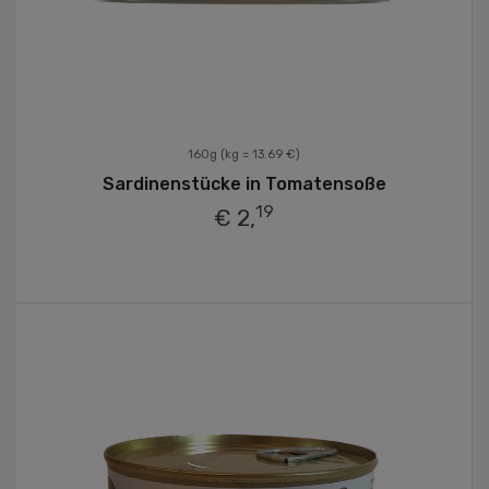
160g
(kg = 13.69 €)
Sardinenstücke in Tomatensoße
19
€ 2,