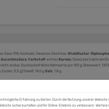
er, Käse 10%, Kochsalz, Gewürze, Dextrose,
Stabilisator
:
Diphosph
:
Ascorbinsäure
,
Farbstoff
: echtes
Karmin
, Gewürzextrakte (enth
nicht essbar. Durchschnittliche Nährwerte pro 100 g: Brennwert: 1353
n Zucker: 0,5 g) Eiweiß: 14,0 g
Salz
: 1,8 g
porteur/Hersteller)
estmögliche Erfahrung zu bieten. Durch die Nutzung unserer Website
ebsite sicherzustellen und Ihr Online-Erlebnis zu verbessern. Weitere 