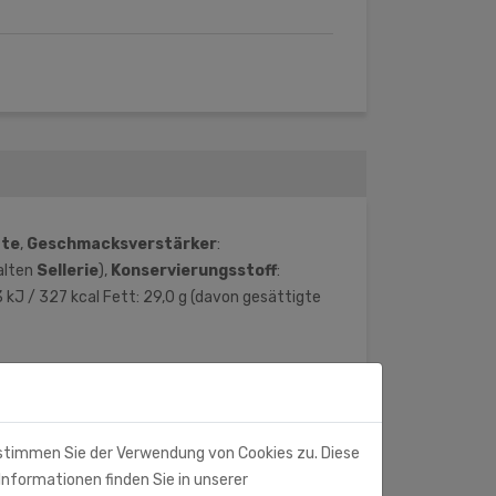
ate
,
Geschmacksverstärker
:
alten
Sellerie
),
Konservierungsstoff
:
 kJ / 327 kcal Fett: 29,0 g (davon gesättigte
 stimmen Sie der Verwendung von Cookies zu. Diese
Informationen finden Sie in unserer