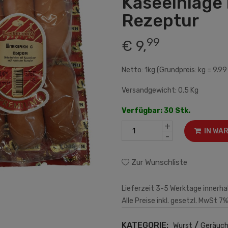
Käseeinlage 
Rezeptur
99
€ 9,
Netto: 1kg (Grundpreis: kg = 9.99
Versandgewicht: 0.5 Kg
Verfügbar: 30 Stk.
+
IN WA
-
Zur Wunschliste
Lieferzeit 3-5 Werktage innerha
Alle Preise inkl. gesetzl. MwSt 7%
KATEGORIE:
/
Wurst
Geräuch