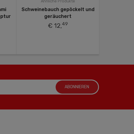
Ähnliche Produkte
Ähnli
ami
Schweinebauch gepöckelt und
Krakau
eptur
geräuchert
49
€ 12,
ABONNIEREN