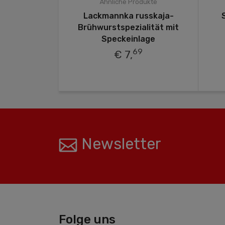
odukte
Ähnliche Produkte
rwurst nach
Lackmannka russkaja-
eptur mit
Brühwurstspezialität mit
iwernaja
Speckeinlage
hnaja"
69
€ 7,
9
Newsletter
Folge uns