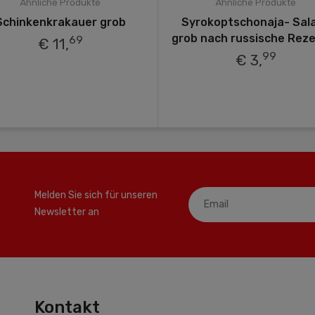
Ähnliche Produkte
Ähnliche Produkte
Schinkenkrakauer grob
Syrokoptschonaja- Sal
grob nach russische Rez
69
€ 11,
99
€ 3,
Melden Sie sich für unseren
Newsletter an
Kontakt