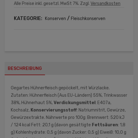
Alle Preise inkl. gesetzl. MwSt 7%. Zzgl.
Versandkosten
KATEGORIE:
/
Konserven
Fleischkonserven
BESCHREIBUNG
Gegartes Hühnerfleisch gepöckelt, mit Würzlacke.
Zutaten: Hühnerfleisch (Aus EU-Ländern) 55%, Trinkwasser
38%, Hühnerhaut 5%,
Verdickungsmittel
: E407a,
Kochsalz,
Konservierungsstoff
: Natriumnitrit, Gewürze,
Gewürzextrakte. Nährwerte pro 100g: Brennwert: 520 kJ
/ 124 kcal Fett: 20,1 g (davon gesättigte
Fettsäuren
: 1,8
g) Kohlenhydrate: 0,5 g (davon Zucker: 0,5 g) Eiweiß: 10,0 g