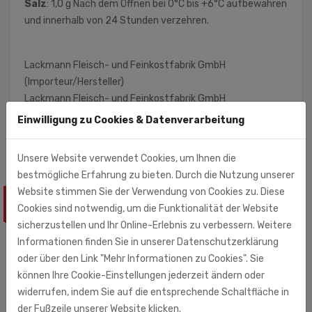
Salz
: 1,0 g Nach dem Öffnen bei 0°C bis +6°C aufbewahren
und innerhalb von 24 Stunden verzehren.
Lackmann Fleisch- und Feinkostfabrik GmbH
(Importeur/Hersteller)
Lackmann Fleisch- und Feinkostfabrik GmbH
Carl-Benz-Str. 10 - 14
Einwilligung zu Cookies & Datenverarbeitung
77731 Willstätt
Unsere Website verwendet Cookies, um Ihnen die
bestmögliche Erfahrung zu bieten. Durch die Nutzung unserer
Website stimmen Sie der Verwendung von Cookies zu. Diese
ÄHNLICHE PRODUKTE
Cookies sind notwendig, um die Funktionalität der Website
sicherzustellen und Ihr Online-Erlebnis zu verbessern. Weitere
Informationen finden Sie in unserer Datenschutzerklärung
oder über den Link "Mehr Informationen zu Cookies". Sie
können Ihre Cookie-Einstellungen jederzeit ändern oder
widerrufen, indem Sie auf die entsprechende Schaltfläche in
der Fußzeile unserer Website klicken.