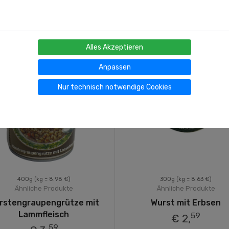
Alles Akzeptieren
Anpassen
Nur technisch notwendige Cookies
400g
(kg = 8.98 €)
300g
(kg = 8.63 €)
Ähnliche Produkte
Ähnliche Produkte
rstengraupengrütze mit
Wurst mit Erbsen
Lammfleisch
59
€ 2,
59