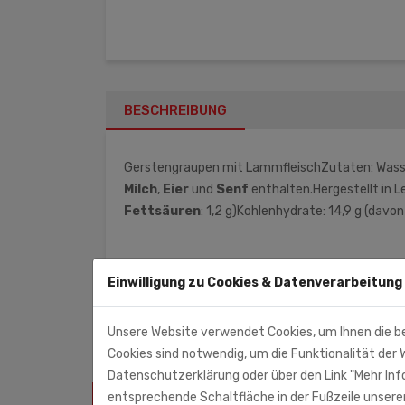
BESCHREIBUNG
Gerstengraupen mit LammfleischZutaten: Wasse
Milch
,
Eier
und
Senf
enthalten.Hergestellt in L
Fettsäuren
: 1,2 g)Kohlenhydrate: 14,9 g (davon
Leon GmbH (Importeur)
Einwilligung zu Cookies & Datenverarbeitung
Steinmannweg 5
53844 Troisdorf
Unsere Website verwendet Cookies, um Ihnen die b
Cookies sind notwendig, um die Funktionalität der W
Datenschutzerklärung oder über den Link "Mehr Info
entsprechende Schaltfläche in der Fußzeile unserer