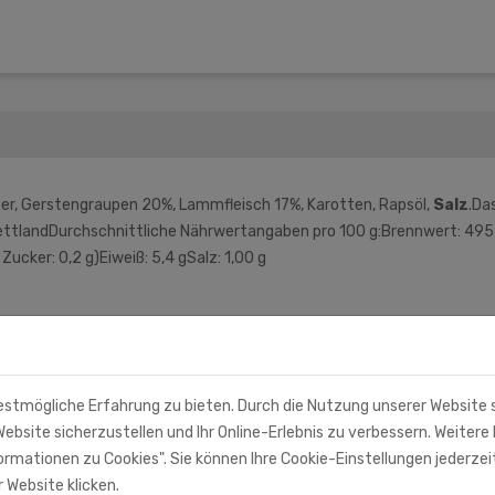
r, Gerstengraupen 20%, Lammfleisch 17%, Karotten, Rapsöl,
Salz
.Da
ettlandDurchschnittliche Nährwertangaben pro 100 g:Brennwert: 495 k
 Zucker: 0,2 g)Eiweiß: 5,4 gSalz: 1,00 g
estmögliche Erfahrung zu bieten. Durch die Nutzung unserer Website
ebsite sicherzustellen und Ihr Online-Erlebnis zu verbessern. Weitere 
rmationen zu Cookies". Sie können Ihre Cookie-Einstellungen jederzei
 Website klicken.