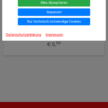
Alles Akzeptieren
Anpassen
Nur technisch notwendige Cookies
Nicht freigegeben unter 16 Jahren gemäß JuSchG
700ml
(l = 7.86 €)
Ähnliche Produkte
Datenschutzerklärung
Impressum
STRADIVARI Cuvée, lieblich
50
€ 5,