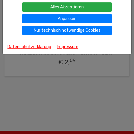
Alles Akzeptieren
Anpassen
Nur technisch notwendige Cookies
Nicht freigegeben unter 16 Jahren gemäß JuSchG
1.12l
(l = 1.87 €)
Ähnliche Produkte
Datenschutzerklärung
Impressum
Ukrainisches Schankbier "Lvivske Miake"
09
€ 2,