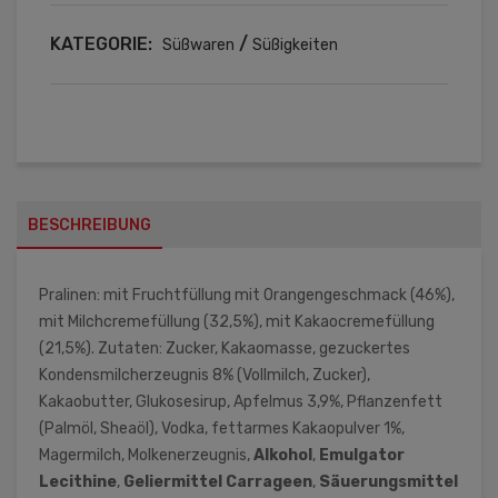
KATEGORIE:
/
Süßwaren
Süßigkeiten
BESCHREIBUNG
Pralinen: mit Fruchtfüllung mit Orangengeschmack (46%),
mit Milchcremefüllung (32,5%), mit Kakaocremefüllung
(21,5%). Zutaten: Zucker, Kakaomasse, gezuckertes
Kondensmilcherzeugnis 8% (Vollmilch, Zucker),
Kakaobutter, Glukosesirup, Apfelmus 3,9%, Pflanzenfett
(Palmöl, Sheaöl), Vodka, fettarmes Kakaopulver 1%,
Magermilch, Molkenerzeugnis,
Alkohol
,
Emulgator
Lecithine
,
Geliermittel
Carrageen
,
Säuerungsmittel