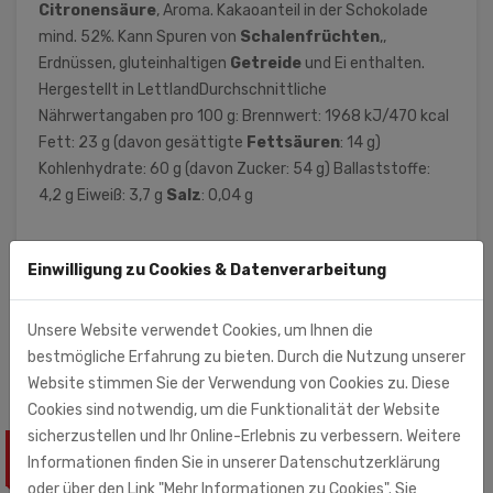
Citronensäure
, Aroma. Kakaoanteil in der Schokolade
mind. 52%. Kann Spuren von
Schalenfrüchten
,,
Erdnüssen, gluteinhaltigen
Getreide
und Ei enthalten.
Hergestellt in LettlandDurchschnittliche
Nährwertangaben pro 100 g: Brennwert: 1968 kJ/470 kcal
Fett: 23 g (davon gesättigte
Fettsäuren
: 14 g)
Kohlenhydrate: 60 g (davon Zucker: 54 g) Ballaststoffe:
4,2 g Eiweiß: 3,7 g
Salz
: 0,04 g
Monolith Unternehmensgruppe (Importeur)
Einwilligung zu Cookies & Datenverarbeitung
Monolith Nord GmbH
Am Hatzberg 3
Unsere Website verwendet Cookies, um Ihnen die
21224 Rosengarten
bestmögliche Erfahrung zu bieten. Durch die Nutzung unserer
Website stimmen Sie der Verwendung von Cookies zu. Diese
Cookies sind notwendig, um die Funktionalität der Website
sicherzustellen und Ihr Online-Erlebnis zu verbessern. Weitere
ÄHNLICHE PRODUKTE
Informationen finden Sie in unserer Datenschutzerklärung
oder über den Link "Mehr Informationen zu Cookies". Sie