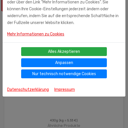
oder über den Link "Mehr Informationen zu Cookies". Sie
ÄHNLICHE PRODUKTE
können Ihre Cookie-Einstellungen jederzeit ändern oder
widerrufen, indem Sie auf die entsprechende Schaltfläche in
der Fußzeile unserer Website klicken.
Mehr Informationen zu Cookies
Alles Akzeptieren
Anpassen
Nur technisch notwendige Cookies
Datenschutzerklärung
Impressum
430g
(kg = 5.33 €)
Ähnliche Produkte