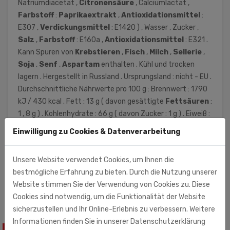
Natriumdiacetat ,
Citronensäure
, Calciumlactat ,
Farbstoff
:
Paprikaextrakt
,
Antioxidationsmittel
:
E307 ,
Verdickungsmittel
: E1420 ) , Wasser , Zucker ,
Salz
,
Farbstoff
: E160a ,
Antioxidationsmittel
: E321 .
Kann Spuren von
Krebstieren
,
Fisch
,
Milch
,
Sellerie
,
Soja
,
Senf
,
Aspartam
enthalten . Kühl und trocken
lagern . Hergestellt in Russland . Ursprungsland : nicht - EU .
Durchschnittliche Nährwerte pro 100 g : Brennwert : 1790
kJ / 430 kcal . Fett : 13 g ( davon gesättigte
Fettsäuren
:
1 , 8 g ) . Kohlenhydrate : 66 g ( davon Zucker : 1 g ) . Eiweiß :
11 g
Salz
: 3 , 2 g
Einwilligung zu Cookies & Datenverarbeitung
Rust-Impex GmbH (Importeur)
Unsere Website verwendet Cookies, um Ihnen die
Zschortauer Str. 3
bestmögliche Erfahrung zu bieten. Durch die Nutzung unserer
04129 Leipzig
Website stimmen Sie der Verwendung von Cookies zu. Diese
Cookies sind notwendig, um die Funktionalität der Website
sicherzustellen und Ihr Online-Erlebnis zu verbessern. Weitere
Informationen finden Sie in unserer Datenschutzerklärung