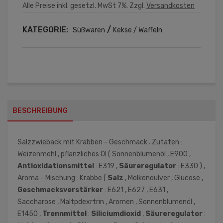
Alle Preise inkl. gesetzl. MwSt 7%. Zzgl.
Versandkosten
KATEGORIE:
/
Süßwaren
Kekse / Waffeln
BESCHREIBUNG
Salzzwieback mit Krabben - Geschmack . Zutaten :
Weizenmehl , pflanzliches Öl ( Sonnenblumenöl , E900 ,
Antioxidationsmittel
: E319 ,
Säureregulator
: E330 ) ,
Aroma - Mischung : Krabbe (
Salz
, Molkenoulver , Glucose ,
Geschmacksverstärker
: E621 , E627 , E631 ,
Saccharose , Maltpdexrtrin , Aromen , Sonnenblumenöl ,
E1450 ,
Trennmittel
:
Siliciumdioxid
,
Säureregulator
: