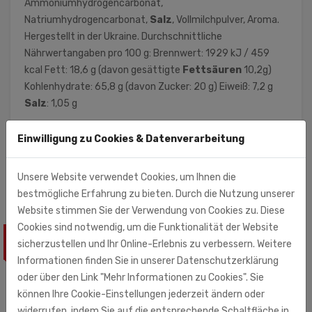
Ammoniumhydrogencarbonat,
Natriumhydrogencarbonat,
Salz
, Vollmilchpulver, Aroma.
Hergestellt in der Ukraine. Durchschnittliche
Nährwertangaben pro 100 g: Brennwert: 1929 kJ / 459
kcal Fett: 18,6 g (davon gesättigte
Fettsäuren
10,2g)
Kohlenhydrate: 65,8 g (davon Zucker: 20 g) Eiweiß: 7,2 g
Salz
: 1,05 g
Monolith Nord (Importeur)
Einwilligung zu Cookies & Datenverarbeitung
Am Hatzberg 3
21224 Rosengarten
Unsere Website verwendet Cookies, um Ihnen die
bestmögliche Erfahrung zu bieten. Durch die Nutzung unserer
Website stimmen Sie der Verwendung von Cookies zu. Diese
Cookies sind notwendig, um die Funktionalität der Website
ÄHNLICHE PRODUKTE
sicherzustellen und Ihr Online-Erlebnis zu verbessern. Weitere
Informationen finden Sie in unserer Datenschutzerklärung
oder über den Link "Mehr Informationen zu Cookies". Sie
können Ihre Cookie-Einstellungen jederzeit ändern oder
widerrufen, indem Sie auf die entsprechende Schaltfläche in