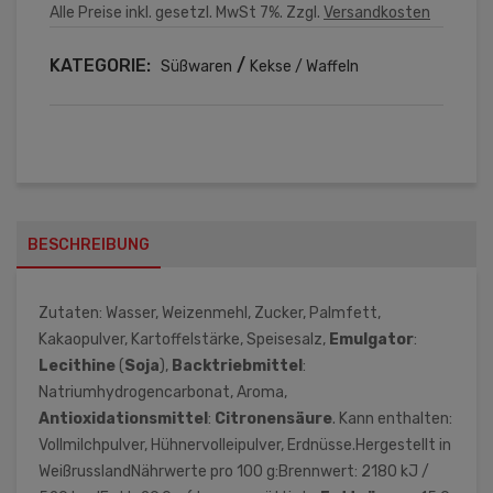
Alle Preise inkl. gesetzl. MwSt 7%. Zzgl.
Versandkosten
KATEGORIE:
/
Süßwaren
Kekse / Waffeln
BESCHREIBUNG
Zutaten: Wasser, Weizenmehl, Zucker, Palmfett,
Kakaopulver, Kartoffelstärke, Speisesalz,
Emulgator
:
Lecithine
(
Soja
),
Backtriebmittel
:
Natriumhydrogencarbonat, Aroma,
Antioxidationsmittel
:
Citronensäure
. Kann enthalten:
Vollmilchpulver, Hühnervolleipulver, Erdnüsse.Hergestellt in
WeißrusslandNährwerte pro 100 g:Brennwert: 2180 kJ /