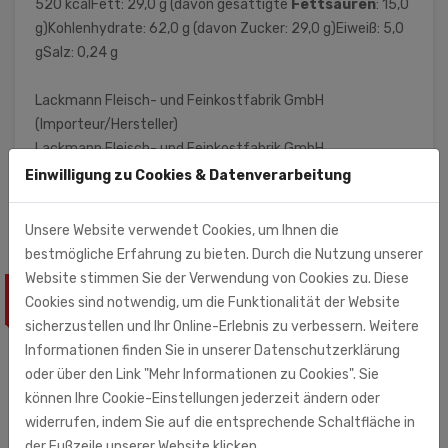
520 kcalFett: 29,0 g (davon gesättigte
Fettsäuren
: 15,0
g)Kohlenhydrate: 62,0 g (davon Zucker: 29,0 g)Eiweiß: 5,0
gSalz: 0,24 g
Lackmann Fleisch- und Feinkostfabrik GmbH
(Importeur/Hersteller)
Lackmann Fleisch- und Feinkostfabrik GmbH
Carl-Benz-Str. 10 - 14
Einwilligung zu Cookies & Datenverarbeitung
77731 Willstätt
Unsere Website verwendet Cookies, um Ihnen die
bestmögliche Erfahrung zu bieten. Durch die Nutzung unserer
Website stimmen Sie der Verwendung von Cookies zu. Diese
ÄHNLICHE PRODUKTE
Cookies sind notwendig, um die Funktionalität der Website
sicherzustellen und Ihr Online-Erlebnis zu verbessern. Weitere
Informationen finden Sie in unserer Datenschutzerklärung
oder über den Link "Mehr Informationen zu Cookies". Sie
können Ihre Cookie-Einstellungen jederzeit ändern oder
widerrufen, indem Sie auf die entsprechende Schaltfläche in
der Fußzeile unserer Website klicken.