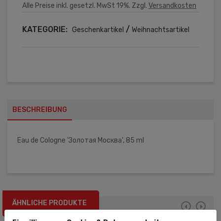
Alle Preise inkl. gesetzl. MwSt 19%. Zzgl.
Versandkosten
KATEGORIE:
/
Geschenkartikel
Weihnachtsartikel
BESCHREIBUNG
Eau de Cologne 'Золотая Москва', 85 ml
ÄHNLICHE PRODUKTE