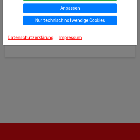
Anpassen
200g
(kg = 38.95 €)
Ähnliche Produkte
Nur technisch notwendige Cookies
Schwarzer Tee "Greenfield classic breakfast"
79
€ 7,
Datenschutzerklärung
Impressum