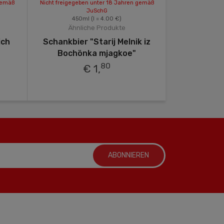
gemäß
Nicht freigegeben unter 18 Jahren gemäß
Nicht freigegeb
JuSchG
450ml
(l = 4.00 €)
1.5
Ähnliche Produkte
Ähnli
ich
Schankbier "Starij Melnik iz
Helles Bier
Bochönka mjagkoe"
L
80
€ 1,
ABONNIEREN