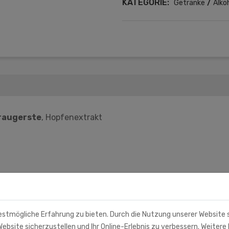
KATEGORIE:
/
Getränke
Alko
raugerste
, Hopfenextrakt
estmögliche Erfahrung zu bieten. Durch die Nutzung unserer Website
ebsite sicherzustellen und Ihr Online-Erlebnis zu verbessern. Weitere 