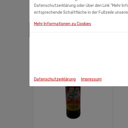
21224 Rosengarten
Datenschutzerklärung oder über den Link "Mehr Info
entsprechende Schaltfläche in der Fußzeile unserer
Mehr Informationen zu Cookies
ÄHNLICHE PRODUKTE
Datenschutzerklärung
Impressum