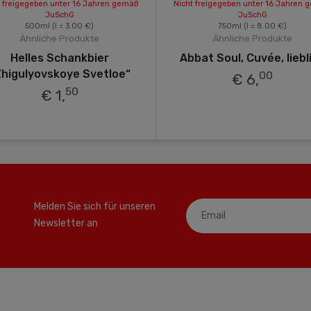
t freigegeben unter 16 Jahren gemäß
Nicht freigegeben unter 16 Jahren 
JuSchG
JuSchG
500ml
(l = 3.00 €)
750ml
(l = 8.00 €)
Ähnliche Produkte
Ähnliche Produkte
Helles Schankbier
Abbat Soul, Cuvée, liebl
Zhigulyovskoye Svetloe“
00
€ 6,
50
€ 1,
Melden Sie sich für unseren
Newsletter an