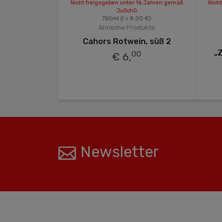
 16 Jahren gemäß
Nicht freigegeben unter 16 Jahren gemäß
Nich
JuSchG
 €)
750ml
(l = 8.00 €)
odukte
Ähnliche Produkte
jorskoje“
Cahors Rotwein, süß 2
„
9
00
€ 6,
Newsletter