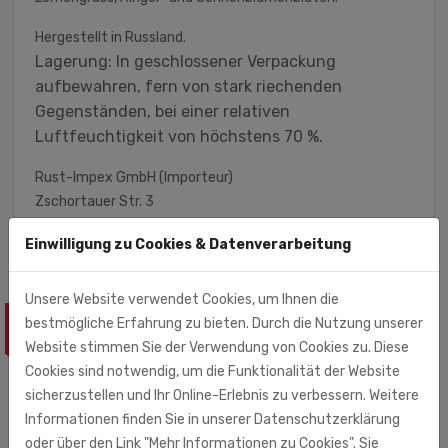
Hergestellt in Russland.
Lagerung: In geschlossener Verpackung
aufbewahren, fern von stark riechenden
Gegenständen, bei einer relativen
Luftfeuchtigkeit von höchstens 70 %.
Rust-Impex GmbH (Importeur)
Zschortauer Str. 3
04129 Leipzig
Einwilligung zu Cookies & Datenverarbeitung
Unsere Website verwendet Cookies, um Ihnen die
bestmögliche Erfahrung zu bieten. Durch die Nutzung unserer
ÄHNLICHE PRODUKTE
Website stimmen Sie der Verwendung von Cookies zu. Diese
Cookies sind notwendig, um die Funktionalität der Website
sicherzustellen und Ihr Online-Erlebnis zu verbessern. Weitere
Informationen finden Sie in unserer Datenschutzerklärung
oder über den Link "Mehr Informationen zu Cookies". Sie