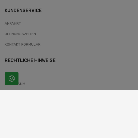
KUNDENSERVICE
ANFAHRT
ÖFFNUNGSZEITEN
KONTAKT FORMULAR
RECHTLICHE HINWEISE
AGB
IMPRESSUM
DATENSCHUTZERKLÄRUNG
WIDERRUFSBELEHRUNG
COOKIES-INFORMATIONEN