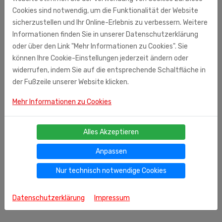
Aroniasaftkonzentrat 1,7%, Zucker, Säuerungsregulator:
Cookies sind notwendig, um die Funktionalität der Website
Zitronensäure
, Aroma (Granatapfel)Durchschnittliche
sicherzustellen und Ihr Online-Erlebnis zu verbessern. Weitere
Nährwertangaben pro 100 ml: Brennwert: 201 kJ / 48 kcal
Informationen finden Sie in unserer Datenschutzerklärung
Fett: 0,00 g (davon gesättigte
Fettsäuren
: 0,00 g)
oder über den Link "Mehr Informationen zu Cookies". Sie
Kohlenhydrate: 12,0 g (davon Zucker: 12,0 g) Eiweiß: 0,00 g
können Ihre Cookie-Einstellungen jederzeit ändern oder
Salz
: 0,01g
widerrufen, indem Sie auf die entsprechende Schaltfläche in
der Fußzeile unserer Website klicken.
SLCO GmbH & Co.KG
Mehr Informationen zu Cookies
Kulmbacher Str. 42
95512 Neudrossenfeld
Alles Akzeptieren
Anpassen
Nur technisch notwendige Cookies
Datenschutzerklärung
Impressum