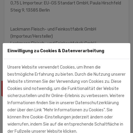
0,75 L Importeur: EU-GS Standart GmbH, Paula Hirschfeld
Steig 9, 13585 Berlin
Lackmann Fleisch- und Feinkostfabrik GmbH
(Importeur/Hersteller)
Lackmann Fleisch- und Feinkostfabrik GmbH
Carl-Benz-Str. 10 - 14
Einwilligung zu Cookies & Datenverarbeitung
77731 Willstätt
Unsere Website verwendet Cookies, um Ihnen die
bestmögliche Erfahrung zu bieten. Durch die Nutzung unserer
Website stimmen Sie der Verwendung von Cookies zu. Diese
ÄHNLICHE PRODUKTE
Cookies sind notwendig, um die Funktionalität der Website
sicherzustellen und Ihr Online-Erlebnis zu verbessern. Weitere
Informationen finden Sie in unserer Datenschutzerklärung
oder über den Link "Mehr Informationen zu Cookies". Sie
können Ihre Cookie-Einstellungen jederzeit ändern oder
widerrufen, indem Sie auf die entsprechende Schaltfläche in
der Fußzeile unserer Website klicken.