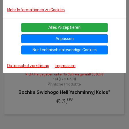
Mehr Informationen zu Cookies
Alles Akzeptieren
Anpassen
Nur technisch notwendige Cookies
Datenschutzerklärung
Impressum
Nicht freigegeben unter 16 Jahren gemäß JuSchG
1.5l
(l = 2.06 €)
Ähnliche Produkte
Bochka Swizhogo Hell Yachminnyj Kolos"
09
€ 3,