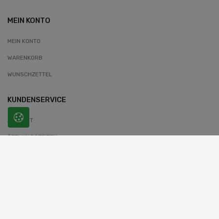
MEIN KONTO
MEIN KONTO
WARENKORB
WUNSCHZETTEL
KUNDENSERVICE
ANFAHRT
ÖFFNUNGSZEITEN
KONTAKT FORMULAR
RECHTLICHE HINWEISE
AGB
IMPRESSUM