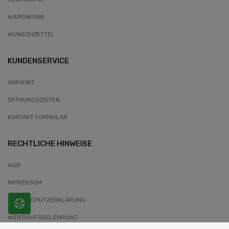
WARENKORB
WUNSCHZETTEL
KUNDENSERVICE
ANFAHRT
ÖFFNUNGSZEITEN
KONTAKT FORMULAR
RECHTLICHE HINWEISE
AGB
IMPRESSUM
DATENSCHUTZERKLÄRUNG
WIDERRUFSBELEHRUNG